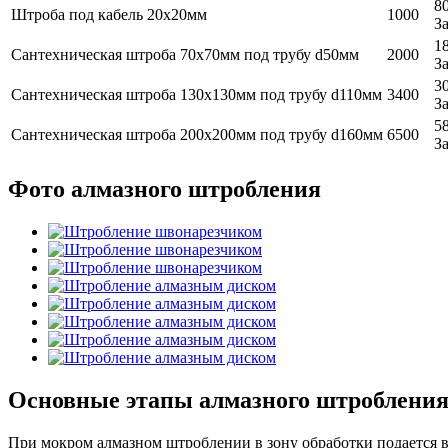
8
Штроба под кабель 20х20мм
1000
З
1
Сантехническая штроба 70х70мм под трубу d50мм
2000
З
3
Сантехническая штроба 130х130мм под трубу d110мм
3400
З
5
Сантехническая штроба 200х200мм под трубу d160мм
6500
З
Фото алмазного штробления
Основные этапы алмазного штроблени
При мокром алмазном штроблении в зону обработки подается во