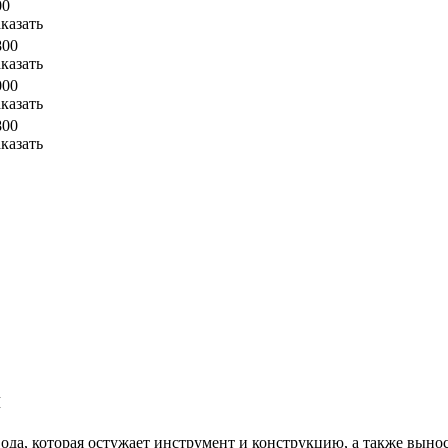
00
аказать
800
аказать
000
аказать
800
аказать
я
да, которая остужает инструмент и конструкцию, а также выноси