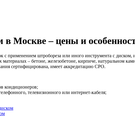
в Москве – цены и особеннос
док с применением штробореза или иного инструмента с диском
х материалах – бетоне, железобетоне, кирпиче, натуральном к
ания сертифицирована, имеет аккредитацию СРО.
ов кондиционеров;
елефонного, телевизионного или интернет-кабеля;
диском
ом