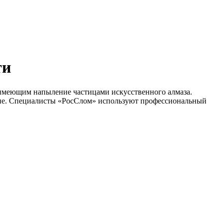
ти
, имеющим напыление частицами искусственного алмаза.
амне. Специалисты «РосСлом» используют профессиональный