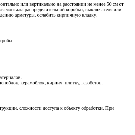
нтально или вертикально на расстоянии не менее 50 см от
 для монтажа распределительной коробки, выключателя или
ждению арматуры, ослабить кирпичную кладку.
тробы.
атериалов.
пеноблок, керамоблок, кирпич, плитку, газобетон.
трукции, сложности доступа к объекту обработки. При