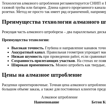
Технология алмазного штробления регламентируется СНИП и Г
газовой трубы или батареи. Длина одного прорезанного канал
розетки. Метод не просто так имеет ряд ограничений, наприм
Преимущества технологии алмазного ш
Режущая часть алмазного штробореза – два параллельных дис
Преимущества технологии:
Высокая точность.
Глубина и направление канавок точн
Аккуратный канал
. Правильная геометрия упрощает ма
Низкая шумность
при проведении работ, если сравнива
Сохранность прилегающих участков
. На стенах не поя
Широкая применимость
. Можно штробить как твердые, 
Цены на алмазное штробление
Расценки ориентировочные. Точная цена алмазного штробления 
большом объеме заказа, а также для постоянных клиентов пред
Алмазное штробление
Наименование
Бетон
К