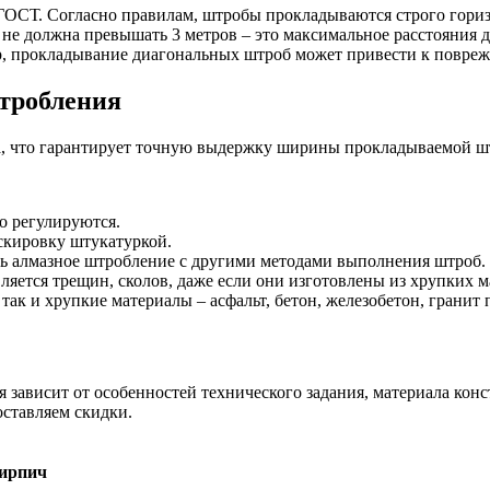
ОСТ. Согласно правилам, штробы прокладываются строго горизо
а не должна превышать 3 метров – это максимальное расстояния
ер, прокладывание диагональных штроб может привести к повре
тробления
ка, что гарантирует точную выдержку ширины прокладываемой ш
о регулируются.
скировку штукатуркой.
ть алмазное штробление с другими методами выполнения штроб.
вляется трещин, сколов, даже если они изготовлены из хрупких м
так и хрупкие материалы – асфальт, бетон, железобетон, гранит 
зависит от особенностей технического задания, материала конс
оставляем скидки.
ирпич