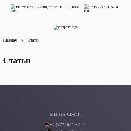
пн-пт: 07:00-22:00, сб-вс: 10:00-16:00
+7 (977) 521-67-41
Назад
Назад
Услуги
О компании
Главная
Статьи
Алмазная резка
О нас
Статьи
Алмазное бурение
Сертификаты
Демонтажные работы
Вакансии
Дополнительно
МЫ НА СВЯЗИ
+7 (977) 521-67-41